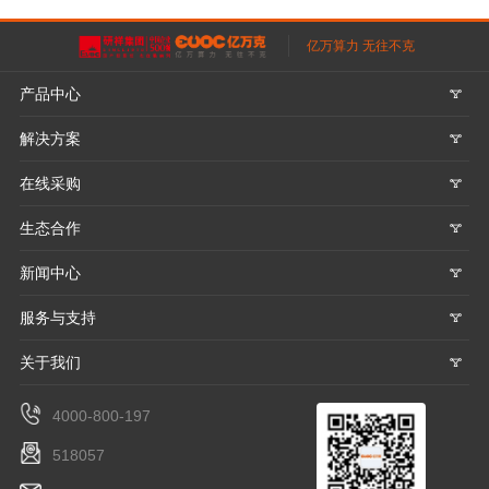
亿万算力 无往不克
产品中心
𐃮
解决方案
𐃮
在线采购
𐃮
生态合作
𐃮
新闻中心
𐃮
服务与支持
𐃮
关于我们
𐃮
4000-800-197
518057