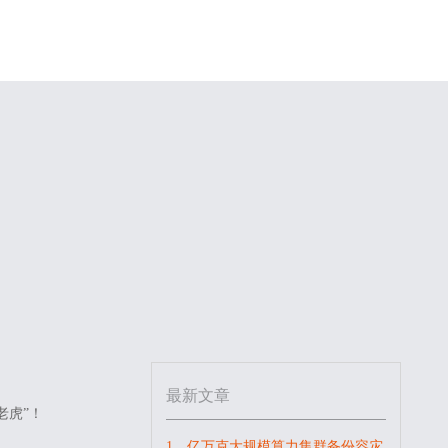
！
最新文章
老虎”！
1、亿万克大规模算力集群备份容灾