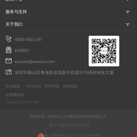
服务与支持
𐃮
关于我们
𐃮
4000-800-197
518057
evocsv@evocsv.com
深圳市南山区粤海街道高新中四道31号研祥科技大厦
友情链接：
研祥金码
研祥智能
研祥集团
反舞弊邮箱：
tousu@evocsv.com
版权所有：深圳市亿万克数据设备科技有限公司
粤ICP备2021165847号
粤公网安备 44030502007980号