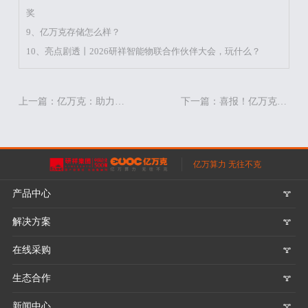
奖
9、亿万克存储怎么样？
10、亮点剧透丨2026研祥智能物联合作伙伴大会，玩什么？
上一篇：亿万克：助力企业数字化转型 站在巨人的肩膀上展望未来
下一篇：喜报！亿万克斩获中国电子信息博览会创新奖
亿万算力 无往不克
产品中心
𐃮
解决方案
𐃮
在线采购
𐃮
生态合作
𐃮
新闻中心
𐃮