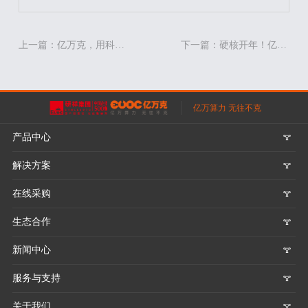
上一篇：亿万克，用科技为金融行业赋能
下一篇：硬核开年！亿万克一举斩获两项大奖
亿万算力 无往不克
产品中心
𐃮
解决方案
𐃮
在线采购
𐃮
生态合作
𐃮
新闻中心
𐃮
服务与支持
𐃮
关于我们
𐃮