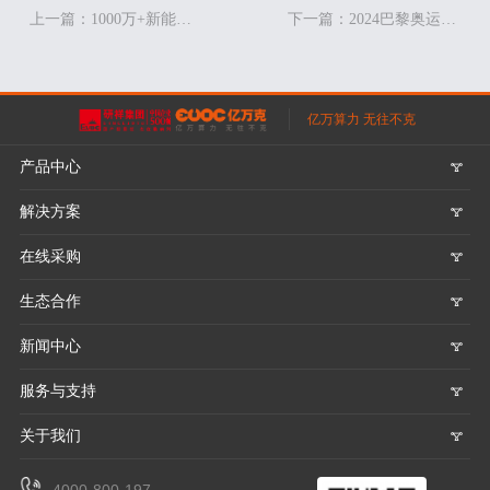
上一篇：1000万+新能源充电桩，如何保障数据安全？
下一篇：2024巴黎奥运会，你看直播了吗？
亿万算力 无往不克
产品中心
𐃮
解决方案
𐃮
在线采购
𐃮
生态合作
𐃮
新闻中心
𐃮
服务与支持
𐃮
关于我们
𐃮
4000-800-197