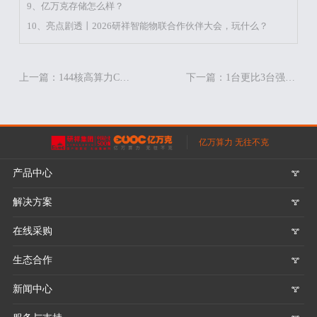
9、亿万克存储怎么样？
10、亮点剧透丨2026研祥智能物联合作伙伴大会，玩什么？
上一篇：144核高算力CPU+多硬盘高速读写，亿万克R322N8+打造性价比AI推理方案
下一篇：1台更比3台强，TCO直降20%：中小企业上AI的“省钱大法”
亿万算力 无往不克
产品中心
𐃮
解决方案
𐃮
在线采购
𐃮
生态合作
𐃮
新闻中心
𐃮