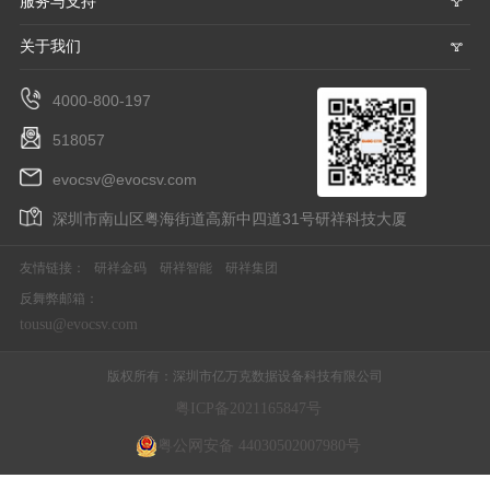
服务与支持
𐃮
关于我们
𐃮
4000-800-197
518057
evocsv@evocsv.com
深圳市南山区粤海街道高新中四道31号研祥科技大厦
友情链接：
研祥金码
研祥智能
研祥集团
反舞弊邮箱：
tousu@evocsv.com
版权所有：深圳市亿万克数据设备科技有限公司
粤ICP备2021165847号
粤公网安备 44030502007980号